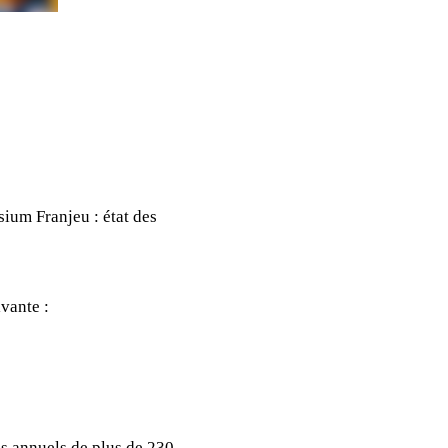
ium Franjeu : état des
vante :
us annuels de plus de 230