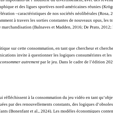
raphique et des ligues sportives nord-américaines réunies (Krö
élération –caractéristiques de nos sociétés néolibérales (Rosa, 
ent à travers les sorties constantes de nouveaux opus, les tran
 de marchandisation (Balnaves et Madden, 2016; De Prato, 2012;
critique sur cette consommation, en tant que chercheur et cherc
tions invite à questionner les logiques consuméristes et les 
consommer autrement
par le jeu. Dans le cadre de l’édition 2
i réfléchissent à la consommation du jeu vidéo en tant qu’objet
quées par des renouvellements constants, des logiques d’obsol
enfants (Bonenfant et al., 2024). Les modèles économiques conte