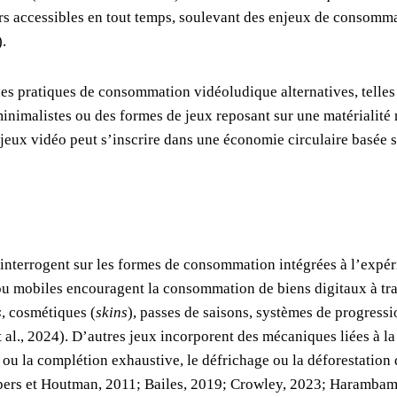
rs accessibles en tout temps, soulevant des enjeux de consomma
).
es pratiques de consommation vidéoludique alternatives, telles
nimalistes ou des formes de jeux reposant sur une matérialité ré
eux vidéo peut s’inscrire dans une économie circulaire basée sur
’interrogent sur les formes de consommation intégrées à l’expé
u mobiles encouragent la consommation de biens digitaux à trave
s
, cosmétiques (
skins
), passes de saisons, systèmes de progress
 al., 2024). D’autres jeux incorporent des mécaniques liées à
on ou la complétion exhaustive, le défrichage ou la déforestation
Aupers et Houtman, 2011; Bailes, 2019; Crowley, 2023; Harambam