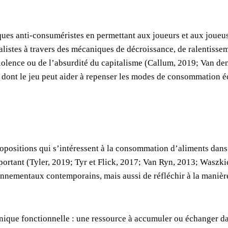
giques anti-consuméristes en permettant aux joueurs et aux joue
alistes à travers des mécaniques de décroissance, de ralentisse
 violence ou de l’absurdité du capitalisme (Callum, 2019; Van de
 dont le jeu peut aider à repenser les modes de consommation é
positions qui s’intéressent à la consommation d’aliments dans 
ortant (Tyler, 2019; Tyr et Flick, 2017; Van Ryn, 2013; Waszkie
ronnementaux contemporains, mais aussi de réfléchir à la manière
ique fonctionnelle : une ressource à accumuler ou échanger dan